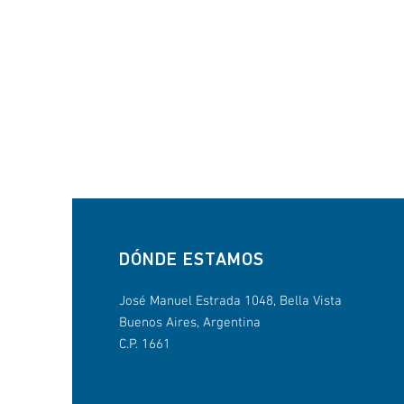
​DÓNDE ESTAMOS
José Manuel Estrada 1048, Bella Vista
Buenos Aires, Argentina
C.P. 1661