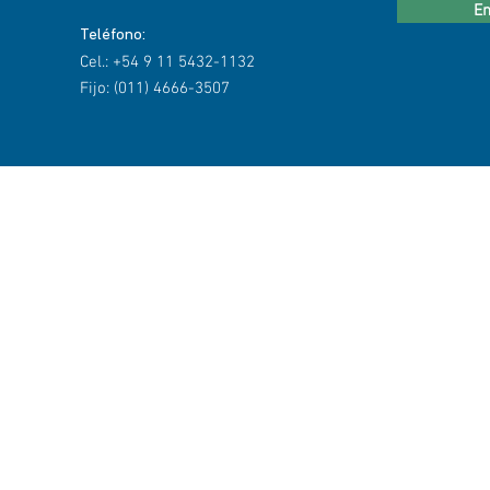
En
Teléfono:
Cel.: +54 9 11 5432-1132
Fijo: (011) 4666-3507