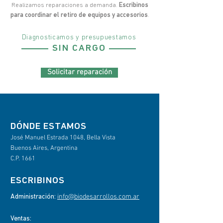
Realizamos reparaciones a demanda.
Escribinos
para coordinar el retiro de equipos y accesorios
.
Diagnosticamos y presupuestamos
SIN CARGO
Solicitar reparación
​DÓNDE ESTAMOS
José Manuel Estrada 1048, Bella Vista
Buenos Aires, Argentina
C.P. 1661
ESCRIBINOS
info@biodesarrollos.com.ar
Administración:
Ventas: