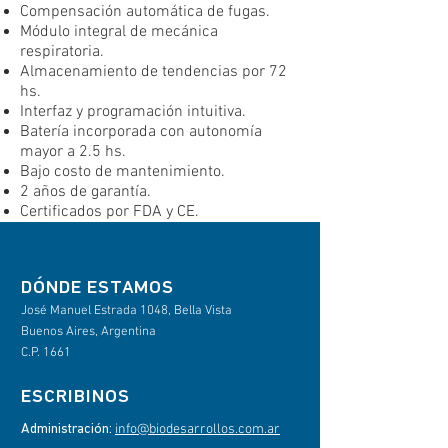
Compensación automática de fugas.
Módulo integral de mecánica
respiratoria.
Almacenamiento de tendencias por 72
hs.
Interfaz y programación intuitiva.
Batería incorporada con autonomía
mayor a 2.5 hs.
Bajo costo de mantenimiento.
2 años de garantía.
Certificados por FDA y CE.
​DÓNDE ESTAMOS
José Manuel Estrada 1048, Bella Vista
Buenos Aires, Argentina
C.P. 1661
ESCRIBINOS
info@biodesarrollos.com.ar
Administración: